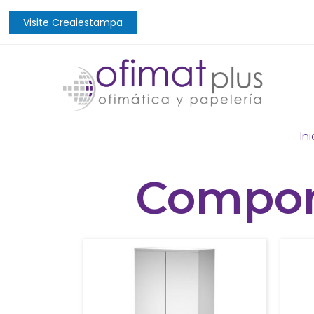
Visite Creaiestampa
Ini
Compon