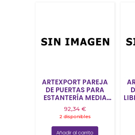
ARTEXPORT PAREJA
A
DE PUERTAS PARA
D
ESTANTERÍA MEDIA
LI
PRESTO 18MM CON
92,34
€
CERRADURA ROBLE
C
2 disponibles
Añadir al carrito