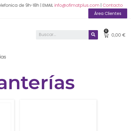
lefonica de 9h-18h | EMAIL
info@ofimatplus.com
|
Contacto
Área Clientes
0
0,00
€
ías
nterías