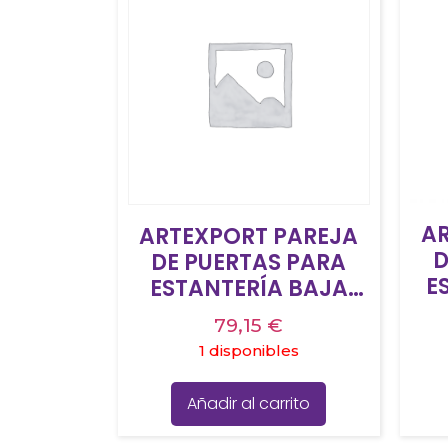
A
ARTEXPORT PAREJA
D
DE PUERTAS PARA
E
ESTANTERÍA BAJA
P
PRESTO 18MM CON
79,15
€
CE
CERRADURA BLANCO
1 disponibles
Añadir al carrito