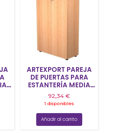
JA
ARTEXPORT PAREJA
RA
DE PUERTAS PARA
IA
ESTANTERÍA MEDIA
ON
PRESTO 18MM CON
92,34
€
S
CERRADURA HAYA
1 disponibles
Añadir al carrito