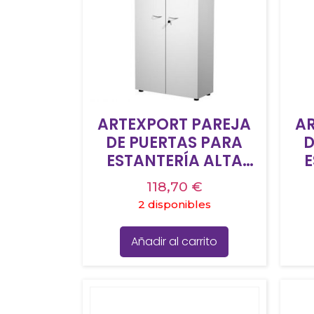
ARTEXPORT PAREJA
A
DE PUERTAS PARA
D
ESTANTERÍA ALTA
E
PRESTO 18MM CON
P
118,70
€
CERRADURA BLANCO
2 disponibles
Añadir al carrito