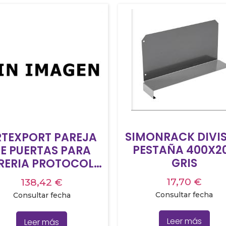
SIMONRACK DIVI
RTEXPORT PAREJA
PESTAÑA 400X2
E PUERTAS PARA
GRIS
BRERIA PROTOCOLO
L760 18MM CON
17,70
€
138,42
€
ERRADURA NOGAL
Consultar fecha
Consultar fecha
CLARO
Leer más
Leer más