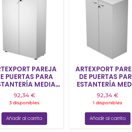
RTEXPORT PAREJA
ARTEXPORT PARE
E PUERTAS PARA
DE PUERTAS PA
STANTERÍA MEDIA
ESTANTERÍA MED
RESTO 18MM CON
PRESTO 18MM C
92,34
€
92,34
€
RRADURA BLANCO
CERRADURA GRI
3 disponibles
1 disponibles
Añadir al carrito
Añadir al carrito