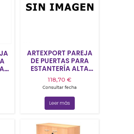
ARTEXPORT PAREJA
JA
DE PUERTAS PARA
RA
ESTANTERÍA ALTA
TA
PRESTO 18MM CON
ON
118,70
€
CERRADURA ROBLE
YA
Consultar fecha
Leer más