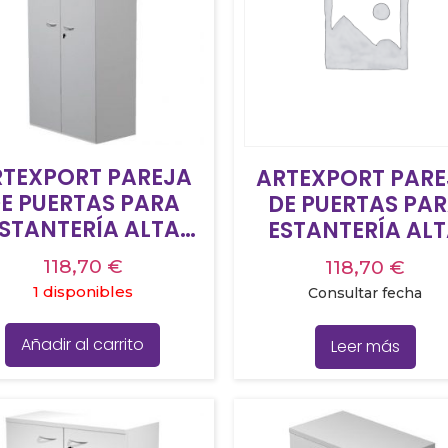
RTEXPORT PAREJA
ARTEXPORT PARE
E PUERTAS PARA
DE PUERTAS PA
STANTERÍA ALTA
ESTANTERÍA AL
RESTO 18MM CON
PRESTO 18MM C
118,70
€
118,70
€
CERRADURA GRIS
CERRADURA HA
1 disponibles
Consultar fecha
Añadir al carrito
Leer más