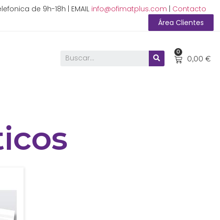
lefonica de 9h-18h | EMAIL
info@ofimatplus.com
|
Contacto
Área Clientes
0
0,00
€
icos