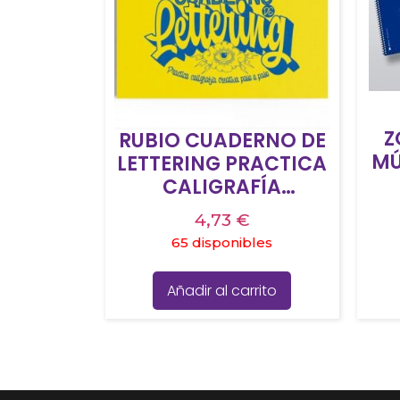
Z
RUBIO CUADERNO DE
MÚ
LETTERING PRACTICA
CALIGRAFÍA
P
CREATIVA PASO A
4,73
€
C
PASO
65 disponibles
Añadir al carrito