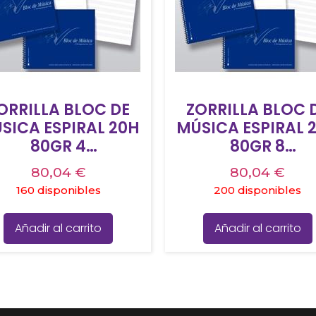
ORRILLA BLOC DE
ZORRILLA BLOC 
SICA ESPIRAL 20H
MÚSICA ESPIRAL 
80GR 4
80GR 8
ENTAGRAMAS 4º
PENTAGRAMAS 
80,04
€
80,04
€
ONTRATAPA DURA
CONTRATAPA DU
160 disponibles
200 disponibles
Añadir al carrito
Añadir al carrito