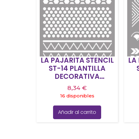
LA PAJARITA STENCIL
LA
ST-14 PLANTILLA
DECORATIVA
MODELO TEXTURES
MO
8,34
€
16 disponibles
Añadir al carrito