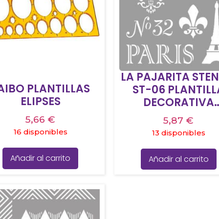
LA PAJARITA STEN
AIBO PLANTILLAS
ST-06 PLANTILL
ELIPSES
DECORATIVA
MODELO PARIS
5,66
€
5,87
€
16 disponibles
13 disponibles
Añadir al carrito
Añadir al carrito