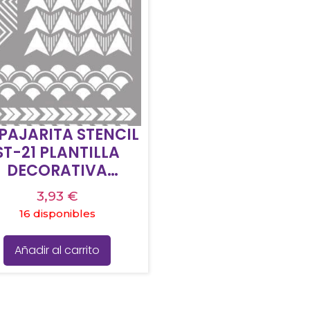
 PAJARITA STENCIL
ST-21 PLANTILLA
DECORATIVA
DELO GEOMETRIC
3,93
€
16 disponibles
Añadir al carrito