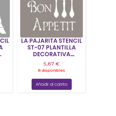
CIL
LA PAJARITA STENCIL
A
ST-07 PLANTILLA
DECORATIVA
MODELO BON
5,87
€
APPETIT
8 disponibles
Añadir al carrito