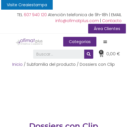
Visite Creaiestampa
TEL
607 940 120
Atención telefonica de 9h-18h | EMAIL
info@ofimatplus.com
|
Contacto
Área Clientes
Categorias
0
0,00
€
Inicio
/ Subfamilia del producto / Dossiers con Clip
Dossiers con Clip