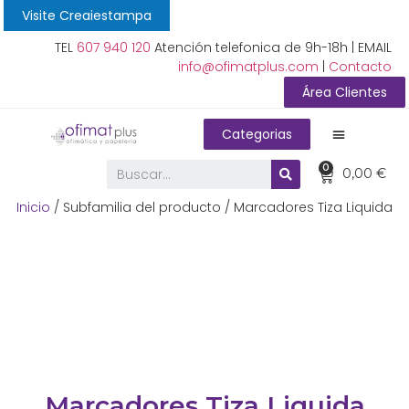
Visite Creaiestampa
TEL
607 940 120
Atención telefonica de 9h-18h | EMAIL
info@ofimatplus.com
|
Contacto
Área Clientes
Categorias
0
0,00
€
Inicio
/ Subfamilia del producto / Marcadores Tiza Liquida
Marcadores Tiza Liquida