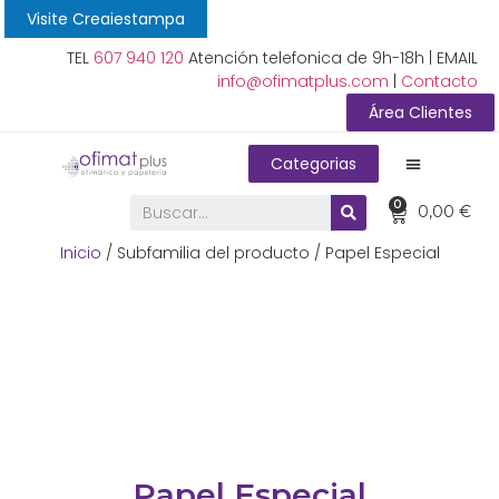
Visite Creaiestampa
TEL
607 940 120
Atención telefonica de 9h-18h | EMAIL
info@ofimatplus.com
|
Contacto
Área Clientes
Categorias
0
0,00
€
Inicio
/ Subfamilia del producto / Papel Especial
Papel Especial