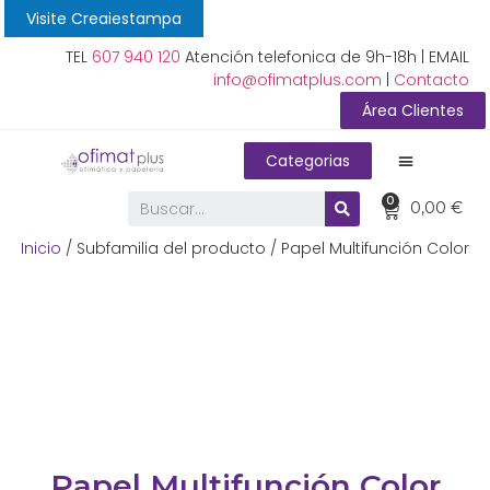
Visite Creaiestampa
TEL
607 940 120
Atención telefonica de 9h-18h | EMAIL
info@ofimatplus.com
|
Contacto
Área Clientes
Categorias
0
0,00
€
Inicio
/ Subfamilia del producto / Papel Multifunción Color
Papel Multifunción Color