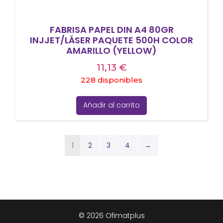
FABRISA PAPEL DIN A4 80GR
INJJET/LÁSER PAQUETE 500H COLOR
AMARILLO (YELLOW)
11,13
€
228 disponibles
Añadir al carrito
1
2
3
4
→
© 2026 Ofimatplus