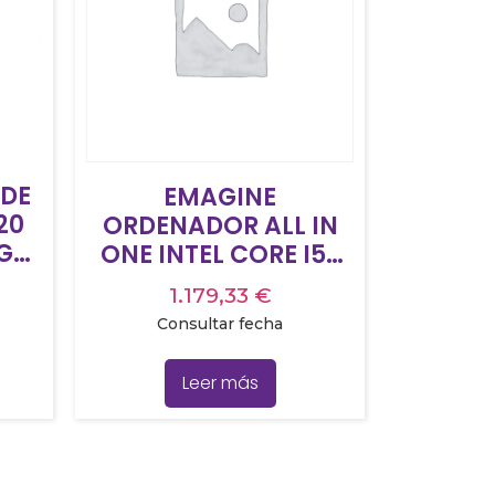
DE
EMAGINE
20
ORDENADOR ALL IN
6GB
ONE INTEL CORE I5-
12400 23,8″ 16GB
1.179,33
€
3
500GB SSD NVME
Consultar fecha
ÍA
WINDOWS 11 PRO
BAJO PEDIDO
Leer más