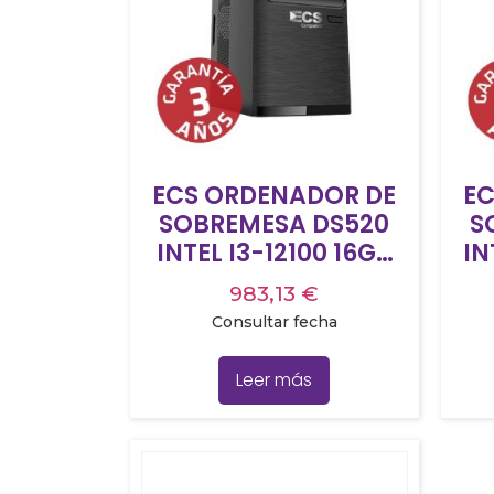
ECS ORDENADOR DE
EC
SOBREMESA DS520
S
INTEL I3-12100 16GB
IN
RAM 1TB SSD NVME
RAM 1T
983,13
€
WINDOWS 11PRO 3
W
Consultar fecha
AÑOS DE GARANTÍA
A
LABORATORIO
Leer más