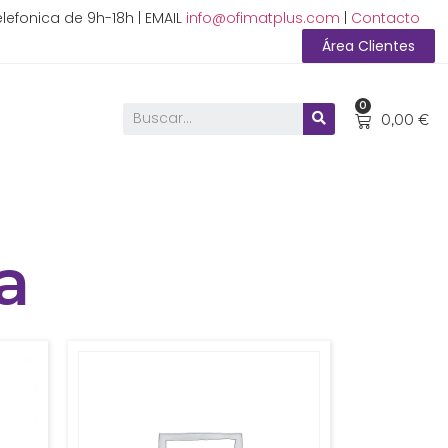
lefonica de 9h-18h | EMAIL
info@ofimatplus.com
|
Contacto
Área Clientes
0
0,00
€
a