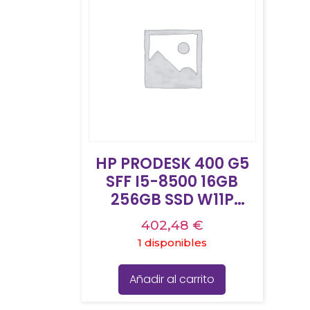
HP PRODESK 400 G5
SFF I5-8500 16GB
256GB SSD W11P
GRADO A
402,48
€
REACONDICIONADO
1 disponibles
Añadir al carrito