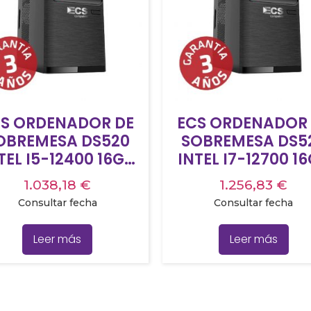
S ORDENADOR DE
ECS ORDENADOR 
OBREMESA DS520
SOBREMESA DS5
TEL I5-12400 16GB
INTEL I7-12700 1
B SSD NMVE
RAM 1TB SSD NMVE
1.038,18
€
1.256,83
€
INDOWS 11PRO 3
WINDOWS 11PRO 
Consultar fecha
Consultar fecha
ÑOS DE GARANTÍA
AÑOS DE GARANT
LABORATORIO
LABORATORIO
Leer más
Leer más