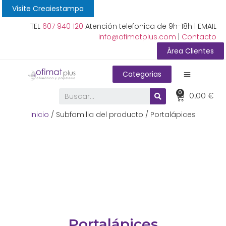
Visite Creaiestampa
TEL
607 940 120
Atención telefonica de 9h-18h | EMAIL
info@ofimatplus.com
|
Contacto
Área Clientes
Categorias
0
0,00
€
Inicio
/ Subfamilia del producto / Portalápices
Portalápices