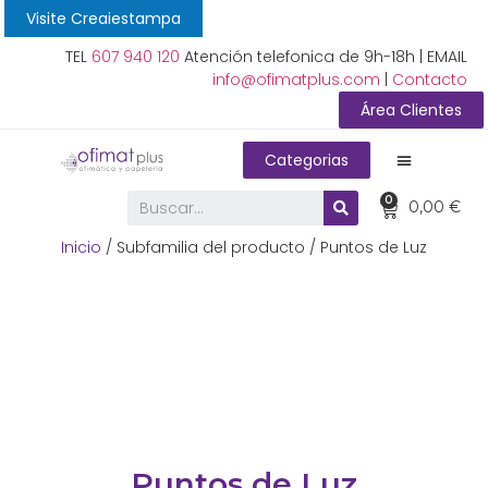
Visite Creaiestampa
TEL
607 940 120
Atención telefonica de 9h-18h | EMAIL
info@ofimatplus.com
|
Contacto
Área Clientes
Categorias
0
0,00
€
Inicio
/ Subfamilia del producto / Puntos de Luz
Puntos de Luz