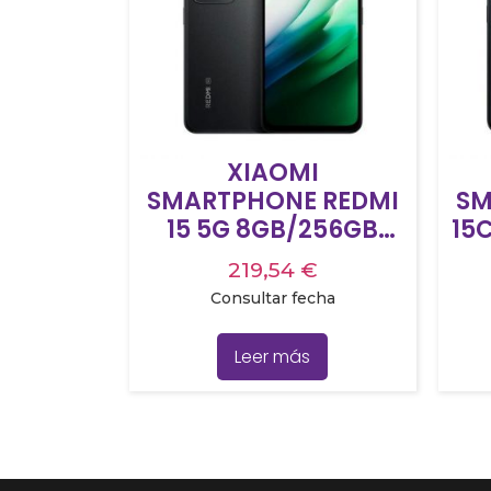
XIAOMI
SMARTPHONE REDMI
SM
15 5G 8GB/256GB
15C
6.90″ NEGRO
DE
219,54
€
Consultar fecha
Leer más