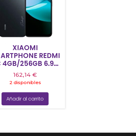
XIAOMI
ARTPHONE REDMI
 4GB/256GB 6.90″
 PANTALLA NFC 4G
162,14
€
DUAL SIM NEGRO
2 disponibles
MEDIANOCHE
Añadir al carrito