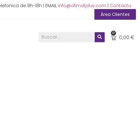
lefonica de 9h-18h | EMAIL
info@ofimatplus.com
|
Contacto
Área Clientes
0
0,00
€
s