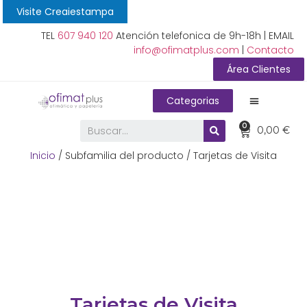
Visite Creaiestampa
TEL
607 940 120
Atención telefonica de 9h-18h | EMAIL
info@ofimatplus.com
|
Contacto
Área Clientes
Categorias
0
0,00
€
Inicio
/ Subfamilia del producto / Tarjetas de Visita
Tarjetas de Visita