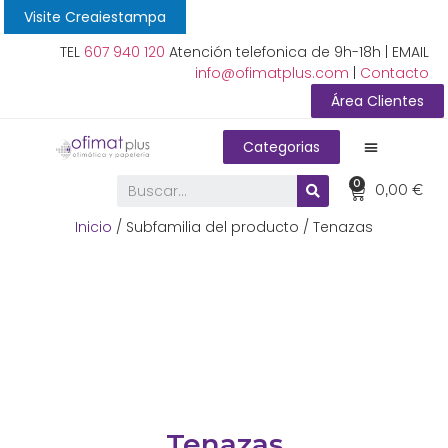
Visite Creaiestampa
TEL
607 940 120
Atención telefonica de 9h-18h | EMAIL
info@ofimatplus.com
|
Contacto
Área Clientes
Categorias
0
0,00
€
Inicio
/ Subfamilia del producto / Tenazas
Tenazas