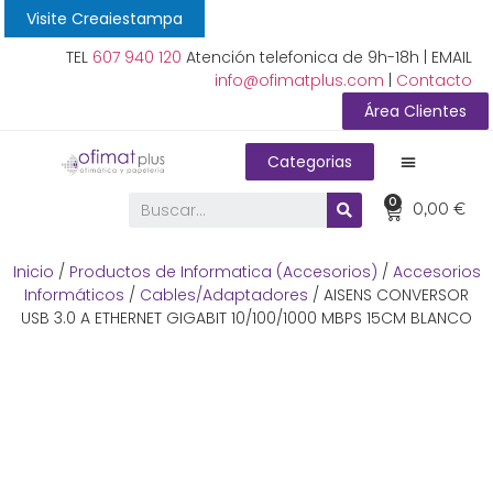
Visite Creaiestampa
TEL
607 940 120
Atención telefonica de 9h-18h | EMAIL
info@ofimatplus.com
|
Contacto
Área Clientes
Categorias
0
0,00
€
Inicio
/
Productos de Informatica (Accesorios)
/
Accesorios
Informáticos
/
Cables/Adaptadores
/ AISENS CONVERSOR
USB 3.0 A ETHERNET GIGABIT 10/100/1000 MBPS 15CM BLANCO