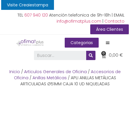
Visite Creaiestampa
TEL
607 940 120
Atención telefonica de 9h-18h | EMAIL
info@ofimatplus.com
|
Contacto
Área Clientes
Categorias
0
0,00
€
Inicio
/
Articulos Generales de Oficina
/
Accesorios de
Oficina
/
Anillas Metálicas
/ APLI ANILLAS METÁLICAS
ARTICULADAS Ø51MM CAJA 10 UD NIQUELADAS