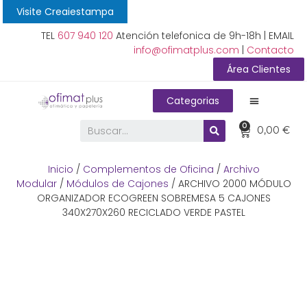
Visite Creaiestampa
TEL
607 940 120
Atención telefonica de 9h-18h | EMAIL
info@ofimatplus.com
|
Contacto
Área Clientes
Categorias
0
0,00
€
Inicio
/
Complementos de Oficina
/
Archivo
Modular
/
Módulos de Cajones
/ ARCHIVO 2000 MÓDULO
ORGANIZADOR ECOGREEN SOBREMESA 5 CAJONES
340X270X260 RECICLADO VERDE PASTEL