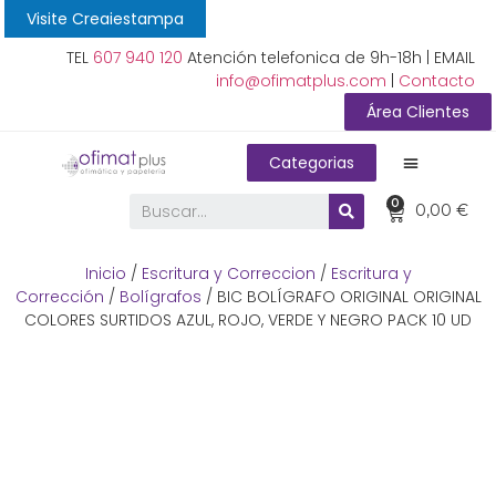
Visite Creaiestampa
TEL
607 940 120
Atención telefonica de 9h-18h | EMAIL
info@ofimatplus.com
|
Contacto
Área Clientes
Categorias
0
0,00
€
Inicio
/
Escritura y Correccion
/
Escritura y
Corrección
/
Bolígrafos
/ BIC BOLÍGRAFO ORIGINAL ORIGINAL
COLORES SURTIDOS AZUL, ROJO, VERDE Y NEGRO PACK 10 UD