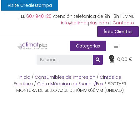
Visite Creaiestampa
TEL
607 940 120
Atención telefonica de 9h-18h | EMAIL
info@ofimatplus.com
|
Contacto
Área Clientes
Categorias
0
0,00
€
Inicio
/
Consumibles de Impresion
/
Cintas de
Escritura
/
Cinta Máquina de Escribir/Fax
/ BROTHER
MONTURA DE SELLO AZUL DE 10MMX60MM (UNIDAD)