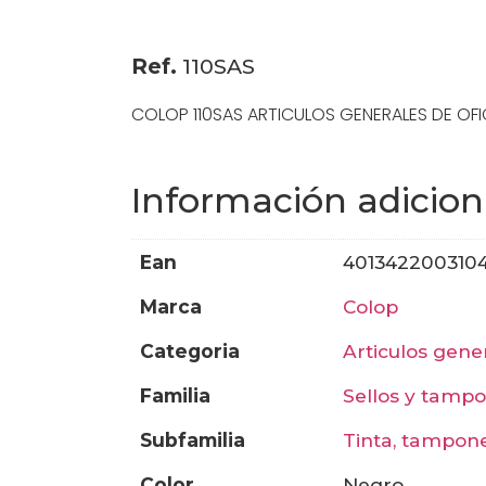
Ref.
110SAS
COLOP 110SAS ARTICULOS GENERALES DE OFI
Información adicion
ean
401342200310
marca
colop
categoria
articulos gene
familia
sellos y tamp
subfamilia
tinta, tampon
color
negro