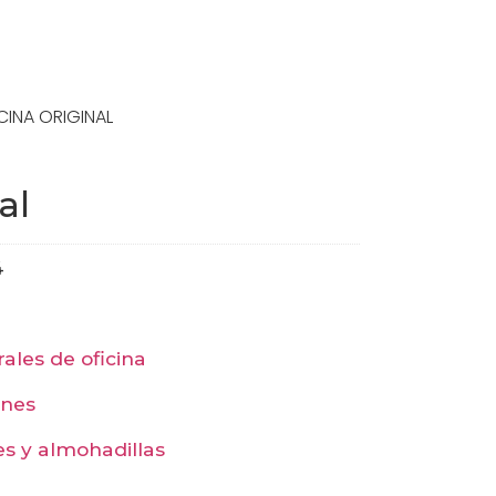
CINA ORIGINAL
al
4
rales de oficina
ones
es y almohadillas