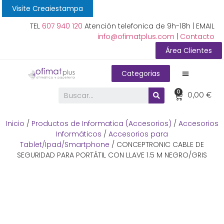
Visite Creaiestampa
TEL
607 940 120
Atención telefonica de 9h-18h | EMAIL
info@ofimatplus.com
|
Contacto
Área Clientes
Categorias
0
0,00
€
Inicio
/
Productos de Informatica (Accesorios)
/
Accesorios
Informáticos
/
Accesorios para
Tablet/Ipad/Smartphone
/ CONCEPTRONIC CABLE DE
SEGURIDAD PARA PORTÁTIL CON LLAVE 1.5 M NEGRO/GRIS