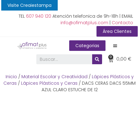
Visite Creaiestampa
TEL
607 940 120
Atención telefonica de 9h-18h | EMAIL
info@ofimatplus.com
|
Contacto
Área Clientes
Categorias
0
0,00
€
Inicio
/
Material Escolar y Creatividad
/
Lápices Plásticos y
Ceras
/
Lápices Plásticos y Ceras
/ DACS CERAS DACS 55MM
AZUL CLARO ESTUCHE DE 12