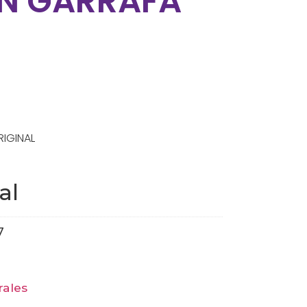
N GARRAFA
RIGINAL
al
7
rales