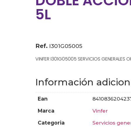
DOBLE ACCIÓ
5L
Ref.
I301G05005
VINFER I301G05005 SERVICIOS GENERALES O
Información adicion
ean
841083620423
marca
vinfer
categoria
servicios gene