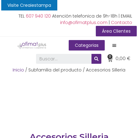
Visite Creaiestampa
TEL
607 940 120
Atención telefonica de 9h-18h | EMAIL
info@ofimatplus.com
|
Contacto
Área Clientes
Categorias
0
0,00
€
Inicio
/ Subfamilia del producto / Accesorios Silleria
Accesorios Silleria