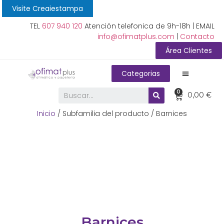
Visite Creaiestampa
TEL
607 940 120
Atención telefonica de 9h-18h | EMAIL
info@ofimatplus.com
|
Contacto
Área Clientes
Categorias
0
0,00
€
Inicio
/ Subfamilia del producto / Barnices
Barnices