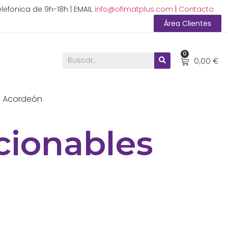
lefonica de 9h-18h | EMAIL
info@ofimatplus.com
|
Contacto
Área Clientes
0
0,00
€
en Acordeón
cionables