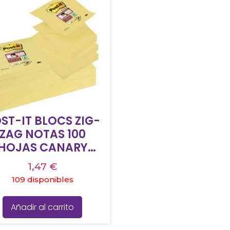
ST-IT BLOCS ZIG-
ZAG NOTAS 100
HOJAS CANARY
YELLOW 76X76 -
1,47
€
PACK 12-
109 disponibles
Añadir al carrito