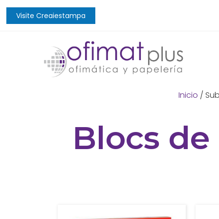
Visite Creaiestampa
Inicio
/ Sub
Blocs de