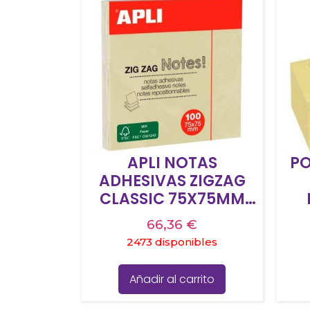
APLI NOTAS
PO
ADHESIVAS ZIGZAG
CLASSIC 75X75MM
BLOC 100H AMARILLO
66,36
€
2473 disponibles
Añadir al carrito