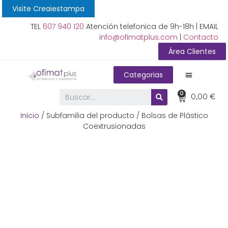
Visite Creaiestampa
TEL
607 940 120
Atención telefonica de 9h-18h | EMAIL
info@ofimatplus.com
|
Contacto
Área Clientes
Categorias
0
0,00
€
Inicio
/ Subfamilia del producto / Bolsas de Plástico
Coextrusionadas