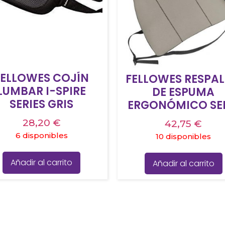
FELLOWES COJÍN
FELLOWES RESPA
LUMBAR I-SPIRE
DE ESPUMA
SERIES GRIS
ERGONÓMICO SE
SLIM GRIS
28,20
€
42,75
€
6 disponibles
10 disponibles
Añadir al carrito
Añadir al carrito