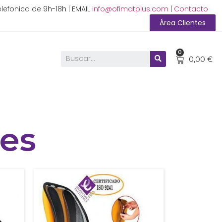
lefonica de 9h-18h | EMAIL
info@ofimatplus.com
|
Contacto
Área Clientes
0
0,00
€
es