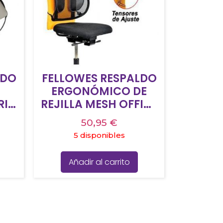
LDO
FELLOWES RESPALDO
ERGONÓMICO DE
RIE
REJILLA MESH OFFICE
SUITES OFICINA
50,95
€
5 disponibles
Añadir al carrito