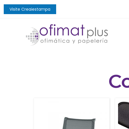
Visite Creaiestampa
C