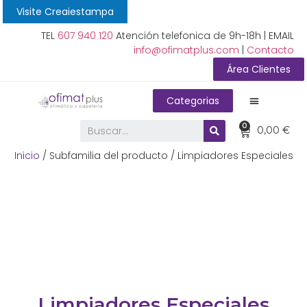
Visite Creaiestampa
TEL
607 940 120
Atención telefonica de 9h-18h | EMAIL
info@ofimatplus.com
|
Contacto
Área Clientes
Categorias
0
0,00
€
Inicio
/ Subfamilia del producto / Limpiadores Especiales
Limpiadores Especiales