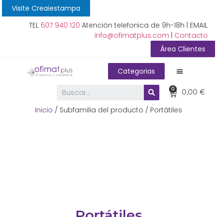
Visite Creaiestampa
TEL
607 940 120
Atención telefonica de 9h-18h | EMAIL
info@ofimatplus.com
|
Contacto
Área Clientes
Categorias
0
0,00
€
Inicio
/ Subfamilia del producto / Portátiles
Portátiles