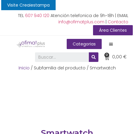
Visite Creaiestampa
TEL
607 940 120
Atención telefonica de 9h-18h | EMAIL
info@ofimatplus.com
|
Contacto
Área Clientes
Categorias
0
0,00
€
Inicio
/ Subfamilia del producto / Smartwatch
Smartwatch